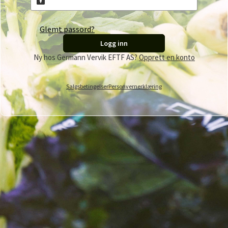
Glemt passord?
Logg inn
Ny hos Germann Vervik EFTF AS?
Opprett en konto
Salgsbetingelser
Personvernerklæring