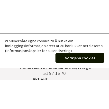
Vi bruker våre egne cookies til å huske din
innloggingsinformasjon etter at du har lukket nettleseren
(informasjonskapsler for autentisering).
Godkjenn cookies
Germann Vervik EFTF AS
Nikkelveien 3
,
4313 Sandnes, Norge
51 97 16 70
Aktuelt
Kontakt
Om oss